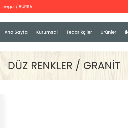
İnegöl / BURSA
Ana Sayfa
Kurumsal
Tedarikçiler
Ürünler
İ
DÜZ RENKLER / GRANİT