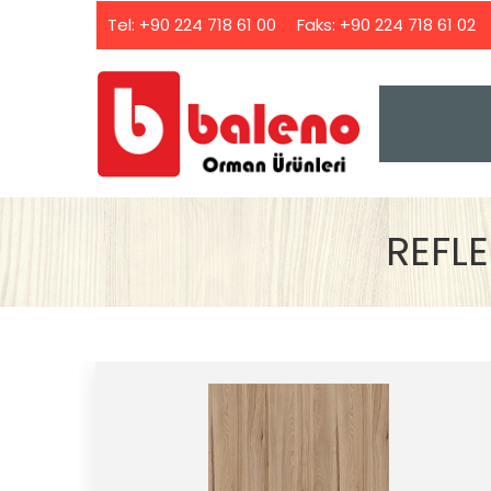
Tel:
+90 224 718 61 00
Faks:
+90 224 718 61 02
REFL