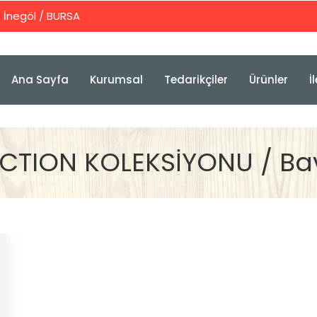
İnegöl / BURSA
Ana Sayfa
Kurumsal
Tedarikçiler
Ürünler
İ
ECTION KOLEKSİYONU / Ba