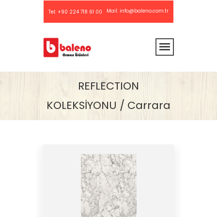
Mail:
info@baleno.com.tr
Tel:
+90 224 718 61 00
REFLECTION
KOLEKSİYONU / Carrara