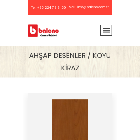
Mail:
info@baleno.com.tr
Tel:
+90 224 718 61 00
AHŞAP DESENLER / KOYU
KİRAZ