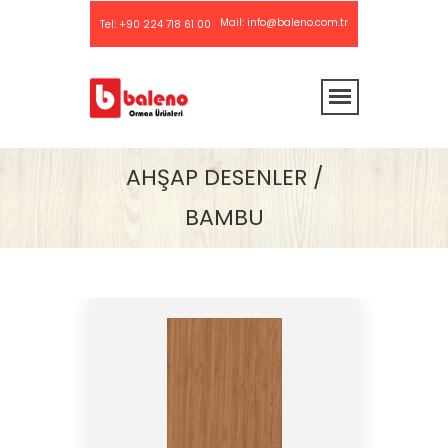
Mail:
info@baleno.com.tr
Tel:
+90 224 718 61 00
AHŞAP DESENLER /
BAMBU